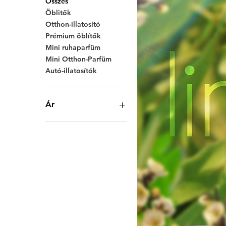
Összes
Öblitők
Otthon-illatosító
Prémium öblítők
Mini ruhaparfüm
Mini Otthon-Parfüm
Autó-illatosítók
Ár
2000 Ft
37 400 Ft