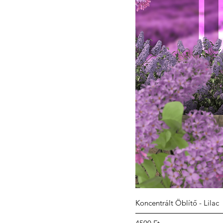
Koncentrált Öblítő - Lilac
Ár