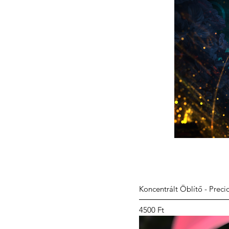
Koncentrált Öblítő - Preci
Ár
4500 Ft