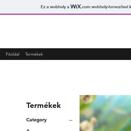
Ez a webhely a
.com
webhely-tervezővel k
Kifra
"a kifinomult illatok világa"
Főoldal
Termékek
Termékek
Category