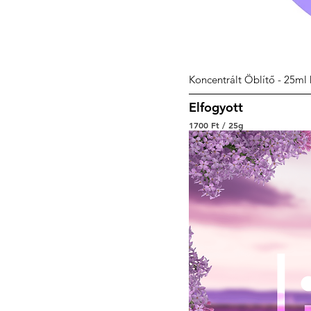
Koncentrált Öblítő - 25ml 
Elfogyott
1700 Ft
/
25g
1
7
0
0
F
t
/
2
5
g
r
a
m
m