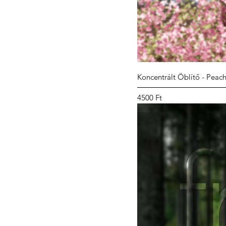
Koncentrált Öblítő - Peac
Ár
4500 Ft