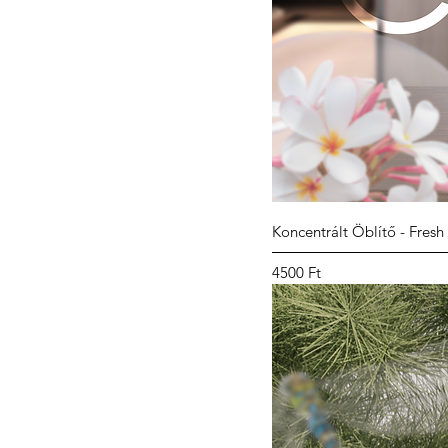
Koncentrált Öblítő - Fresh
Ár
4500 Ft