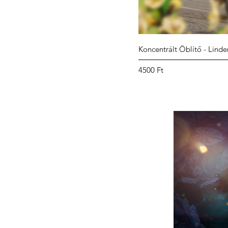
Koncentrált Öblítő - Linde
Ár
4500 Ft