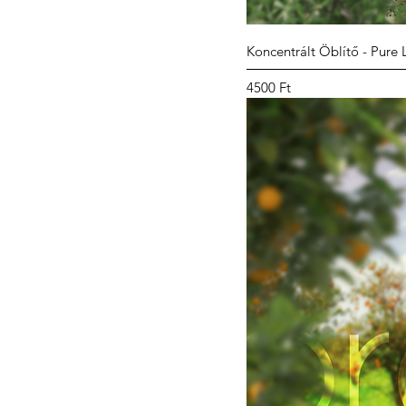
Koncentrált Öblítő - Pure L
Ár
4500 Ft