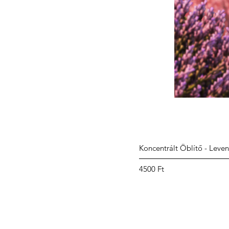
Koncentrált Öblítő - Leve
Ár
4500 Ft