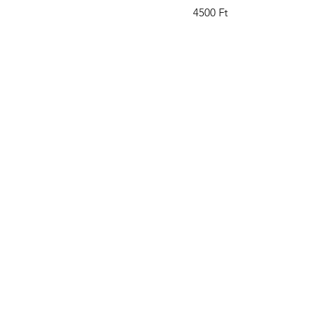
Ár
4500 Ft
+
©2022 by Kifra