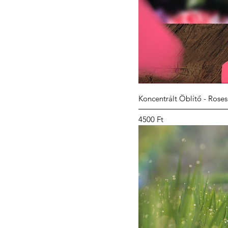
Koncentrált Öblítő - Roses
Ár
4500 Ft